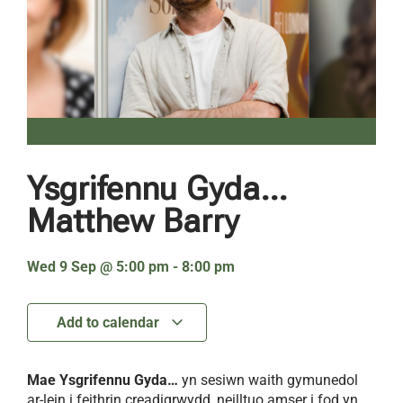
Ysgrifennu Gyda…
Matthew Barry
Wed 9 Sep
@
5:00 pm
-
8:00 pm
Add to calendar
Mae Ysgrifennu Gyda…
yn sesiwn waith gymunedol
ar-lein i feithrin creadigrwydd, neilltuo amser i fod yn