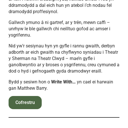
ddramodydd a dal eich hun yn atebol i’ch nodau fel
dramodydd proffesiynol.
Gallwch ymuno â ni gartref, ar y trên, mewn caffi –
unrhyw le ble gallwch chi neilltuo gofod ac amser i
ysgrifennu.
Nid yw’r sesiynau hyn yn gyfle i rannu gwaith, derbyn
adborth ar eich gwaith na chyflwyno syniadau i Theatr
y Sherman na Theatr Clwyd – mae’n gyfle i
ganolbwyntio ar y broses o ysgrifennu, creu cymuned a
dod o hyd i gefnogaeth gyda dramodwyr eraill.
Bydd y sesiwn hon o
Write With…
yn cael ei harwain
gan Matthew Barry.
Cofrestru