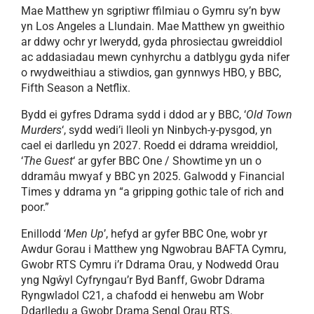
Mae Matthew yn sgriptiwr ffilmiau o Gymru sy’n byw
yn Los Angeles a Llundain. Mae Matthew yn gweithio
ar ddwy ochr yr Iwerydd, gyda phrosiectau gwreiddiol
ac addasiadau mewn cynhyrchu a datblygu gyda nifer
o rwydweithiau a stiwdios, gan gynnwys HBO, y BBC,
Fifth Season a Netflix.
Bydd ei gyfres Ddrama sydd i ddod ar y BBC, ‘
Old Town
Murders
‘, sydd wedi’i lleoli yn Ninbych-y-pysgod, yn
cael ei darlledu yn 2027. Roedd ei ddrama wreiddiol,
‘
The Guest
‘ ar gyfer BBC One / Showtime yn un o
ddramâu mwyaf y BBC yn 2025. Galwodd y Financial
Times y ddrama yn “a gripping gothic tale of rich and
poor.”
Enillodd ‘
Men Up
’, hefyd ar gyfer BBC One, wobr yr
Awdur Gorau i Matthew yng Ngwobrau BAFTA Cymru,
Gwobr RTS Cymru i’r Ddrama Orau, y Nodwedd Orau
yng Ngŵyl Cyfryngau’r Byd Banff, Gwobr Ddrama
Ryngwladol C21, a chafodd ei henwebu am Wobr
Ddarlledu a Gwobr Drama Sengl Orau RTS.