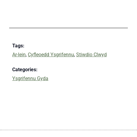
Tags:
Ar-lein
,
Cyfleoedd Ysgrifennu
,
Stiwdio Clwyd
Categories:
Ysgrifennu Gyda