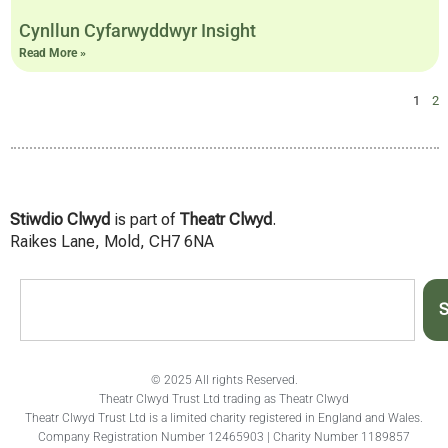
Cynllun Cyfarwyddwyr Insight
Read More »
1
2
Stiwdio Clwyd
is part of
Theatr Clwyd
.
Raikes Lane, Mold, CH7 6NA
S
© 2025 All rights Reserved.
Theatr Clwyd Trust Ltd trading as Theatr Clwyd
Theatr Clwyd Trust Ltd is a limited charity registered in England and Wales.
Company Registration Number 12465903 | Charity Number 1189857