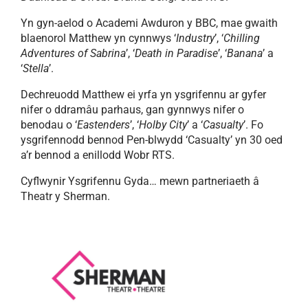
Yn gyn-aelod o Academi Awduron y BBC, mae gwaith
blaenorol Matthew yn cynnwys ‘
Industry
’, ‘
Chilling
Adventures of Sabrina
’, ‘
Death in Paradise
’, ‘
Banana
’ a
‘
Stella
’.
Dechreuodd Matthew ei yrfa yn ysgrifennu ar gyfer
nifer o ddramâu parhaus, gan gynnwys nifer o
benodau o ‘
Eastenders
’, ‘
Holby City
’ a ‘
Casualty
’. Fo
ysgrifennodd bennod Pen-blwydd ‘Casualty’ yn 30 oed
a’r bennod a enillodd Wobr RTS.
Cyflwynir Ysgrifennu Gyda… mewn partneriaeth â
Theatr y Sherman.